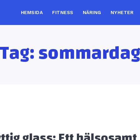
HEMSIDA
FITNESS
NÄRING
NYHETER
Tag:
sommarda
ttig glass: Ett hälsosamt