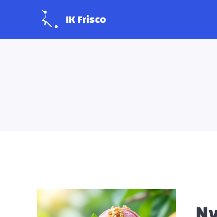
IK Frisco
Ny