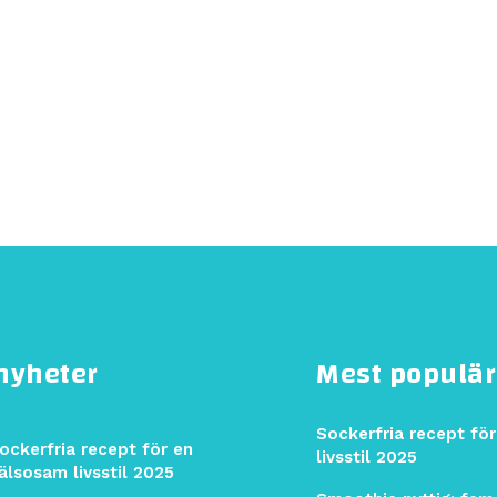
 nyheter
Mest populä
Sockerfria recept fö
ockerfria recept för en
livsstil 2025
älsosam livsstil 2025