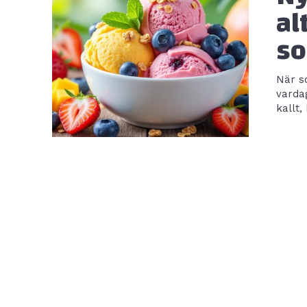
al
s
När s
varda
kallt,